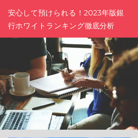
コ
安心して預けられる！2023年版銀
ン
テ
行ホワイトランキング徹底分析
ン
あ
ツ
な
へ
た
の
ス
資
キ
産
ッ
を
守
プ
る、
信
頼
の
金
融
機
関