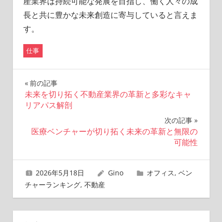
産業界は持続可能な発展を目指し、働く人々の成
長と共に豊かな未来創造に寄与していると言えま
す。
仕事
投
前の記事
未来を切り拓く不動産業界の革新と多彩なキャ
稿
リアパス解剖
ナ
次の記事
医療ベンチャーが切り拓く未来の革新と無限の
ビ
可能性
ゲ
2026年5月18日
Gino
オフィス
,
ベン
ー
チャーランキング
,
不動産
シ
ョ