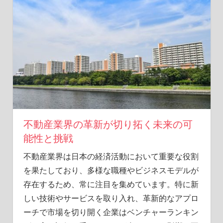
を
見
つ
け
よ
う！
2023
年
の
最
新
不動産業界の革新が切り拓く未来の可
評
能性と挑戦
価
を
不動産業界は日本の経済活動において重要な役割
チ
を果たしており、多様な職種やビジネスモデルが
ェ
存在するため、常に注目を集めています。
特に新
ッ
ク
しい技術やサービスを取り入れ、革新的なアプロ
し
ーチで市場を切り開く企業はベンチャーランキン
よ