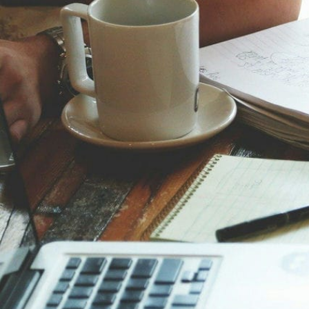
見
つ
け
よ
う！
2023
年
の
最
新
評
価
を
チ
ェ
ッ
ク
し
よ
う。