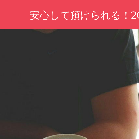
コ
安心して預けられる！2
ン
テ
あ
ン
な
ツ
た
の
へ
資
ス
産
キ
を
守
ッ
る、
プ
信
頼
の
金
融
機
関
を