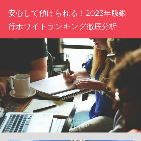
コ
安心して預けられる！2023年版銀
ン
テ
行ホワイトランキング徹底分析
ン
あ
ツ
な
へ
た
の
ス
資
キ
産
ッ
を
守
プ
る、
信
頼
の
金
融
機
関