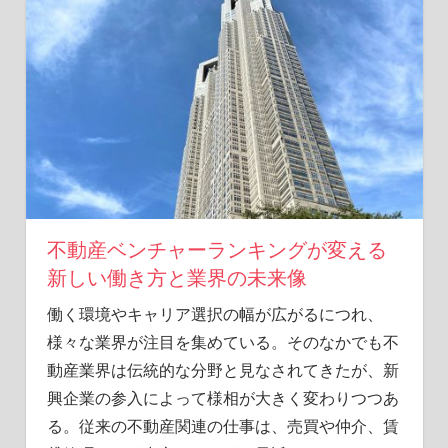
を
見
つ
け
よ
う！
2023
年
の
最
新
不動産ベンチャーランキングが変える
評
新しい働き方と業界の未来像
価
を
働く環境やキャリア選択の幅が広がるにつれ、
チ
様々な業界が注目を集めている。
そのなかでも不
ェ
動産業界は伝統的な分野と見なされてきたが、新
ッ
ク
興企業の参入によって様相が大きく変わりつつあ
し
る。従来の不動産関連の仕事は、売買や仲介、賃
よ