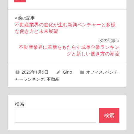
投
前の記事
不動産業界の進化が生む新興ベンチャーと多様
稿
な働き方と未来展望
ナ
次の記事
不動産業界に革新をもたらす成長企業ランキン
ビ
グと新しい働き方の潮流
ゲ
2026年1月9日
Gino
オフィス
,
ベンチ
ー
ャーランキング
,
不動産
シ
ョ
検索
ン
検索